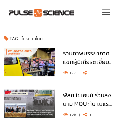
TAG : โดรนคนไทย
รวมภาพบรรยากาศ
แขกผู้มีเกียรติเยี่ยม...
1.7k
|
0
พัลซ ไซเอนซ์ ร่วมลง
นาม MOU กับ เนแร...
1.2k
|
0