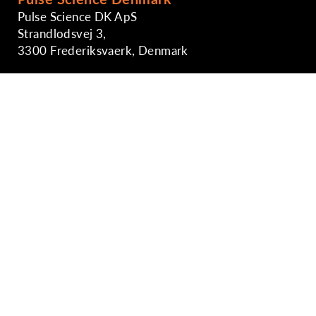
Pulse Science DK ApS
Strandlodsvej 3,
3300 Frederiksvaerk, Denmark
Phone: +45-29891724
sales@pulsescience.co.th
https://www.pulsesciencedk.dk
Singapore Sales Office
Phone: +65-6746-2861
Indonesia Sales Office
Phone: +62-81-8888424