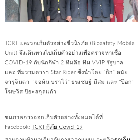
TCRT และรถเก็บตัวอย่างชีวนิรภัย (Biosafety Mobile
Unit) จึงเดินทางไปเก็บตัวอย่างเพื่อตรวจหาเชื้อ
COVID-19 กับนักกีฬา 2 ทีมคือ ทีม VVIP รัฐบาล
และ ทีมรวมดารา Star Rider ซึ่งนำโดย "กิก" ดนัย
จารุจินดา, "จอห์น บราโว่" ธนเชษฐ์ มีสม และ "ป๊อก"
โฆษวิส ปิยะสกุลแก้ว
ชมภาพการออกเก็บตัวอย่างทั้งหมดได้ที่
Facebook:
TCRT กู้ภัย Covid-19
สอบถามข้อมูลเกี่ยวกับการออกแบบและผลิต
รถเก็บ