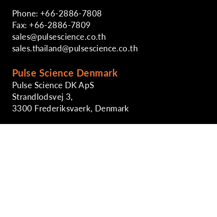
Phone: +66-2886-7808
Fax: +66-2886-7809
sales@pulsescience.co.th
sales.thailand@pulsescience.co.th
Pulse Science Denmark
Pulse Science DK ApS
Strandlodsvej 3,
3300 Frederiksvaerk, Denmark
Phone: +45-29891724
sales@pulsescience.co.th
https://www.pulsesciencedk.dk
Singapore Sales Office
Phone: +65-6746-2861
Indonesia Sales Office