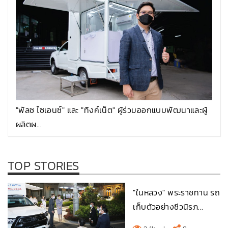
"พัลซ ไซเอนซ์" และ "ทิงค์เน็ต" ผู้ร่วมออกแบบพัฒนาและผู้
ผลิตผ...
TOP STORIES
"ในหลวง" พระราชทาน รถ
เก็บตัวอย่างชีวนิรภ...