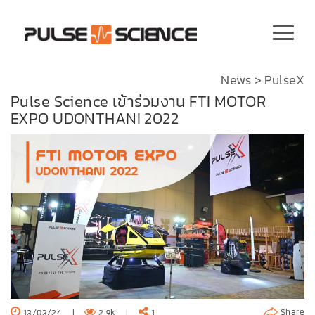
News
>
PulseX
Pulse Science เข้าร่วมงาน FTI MOTOR
EXPO UDONTHANI 2022
Share
13/03/24
|
2.9k
|
1