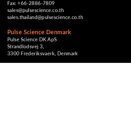
Fax: +66-2886-7809
sales@pulsescience.co.th
sales.thailand@pulsescience.co.th
Pulse Science Denmark
Pulse Science DK ApS
Strandlodsvej 3,
3300 Frederiksvaerk, Denmark
Phone: +45-29891724
sales@pulsescience.co.th
https://www.pulsesciencedk.dk
Singapore Sales Office
Phone: +65-6746-2861
Indonesia Sales Office
Phone: +62-81-8888424