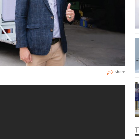
Share
T