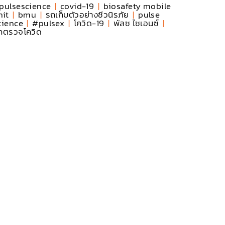
pulsescience
|
covid-19
|
biosafety mobile
nit
|
bmu
|
รถเก็บตัวอย่างชีวนิรภัย
|
pulse
cience
|
#pulsex
|
โควิด-19
|
พัลซ ไซเอนซ์
|
ถตรวจโควิด