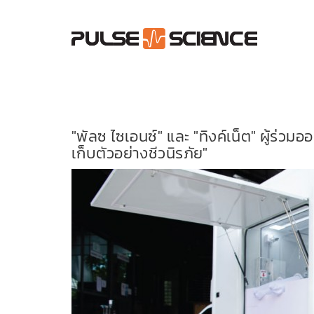
"พัลซ ไซเอนซ์" และ "ทิงค์เน็ต" ผู้ร
เก็บตัวอย่างชีวนิรภัย"