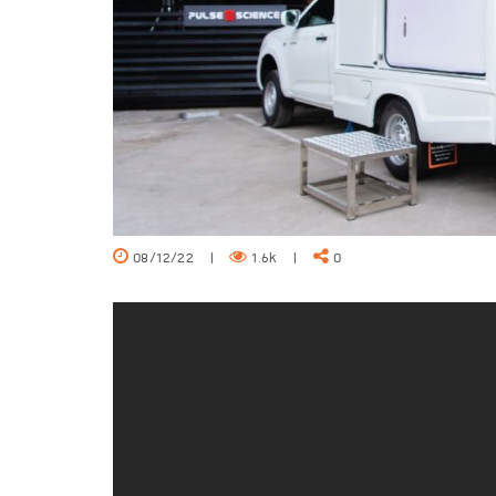
08/12/22
|
1.6k
|
0